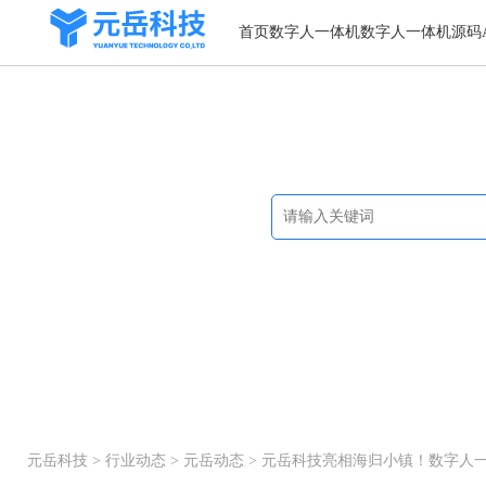
首页
数字人一体机
数字人一体机源码
帮助与文档
热搜关键词：
在线药店系统
元岳科技
>
行业动态
>
元岳动态
> 元岳科技亮相海归小镇！数字人一体