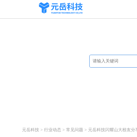
帮助与文档
热搜关键词：
在线药店系
元岳科技
>
行业动态
>
常见问题
> 元岳科技闪耀山大校友