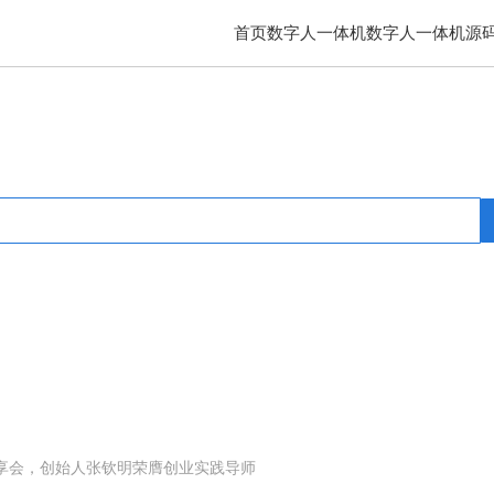
首页
数字人一体机
数字人一体机源
统
互联网医院系统
智慧养老系统
分享会，创始人张钦明荣膺创业实践导师