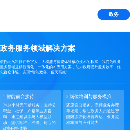
政务
政务服务领域解决方案
依托元岳科技在数字人、大模型与智能体等核心技术的积累，我们为政务
服务领域提供智能化、一体化的AI应用方案，助力政府提升服务效率、优
化群众体验，实现“智能政务、便民高效”
1 智能前台接待
2 岗位培训与服务模拟
7×24小时无间断服务，支持公
还原窗口服务、高频业务办理
积金、社保、户籍等业务咨
等场景，帮助政务人员通过智
询，通过知识库与大模型联
能陪练强化语言表达、业务流
动，提供标准、准确、耐心的
程掌握与应对能力
政务问答体验